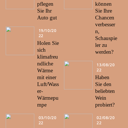
pflegen
können
Sie Ihr
Sie Ihre
Auto gut
Chancen
verbesser
19/10/20
n,
22
Schauspie
Holen Sie
ler zu
sich
werden?
klimafreu
ndliche
13/08/20
22
Wärme
mit einer
Haben
Luft/Wass
Sie den
er-
beliebten
Wärmepu
Wein
mpe
probiert?
03/10/20
02/08/20
22
22