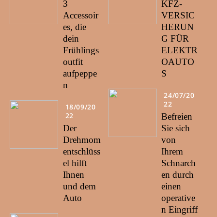
3
KFZ-
Accessoir
VERSIC
es, die
HERUN
dein
G FÜR
Frühlings
ELEKTR
outfit
OAUTO
aufpeppe
S
n
24/07/20
22
18/09/20
22
Befreien
Der
Sie sich
Drehmom
von
entschlüss
Ihrem
el hilft
Schnarch
Ihnen
en durch
und dem
einen
Auto
operative
n Eingriff