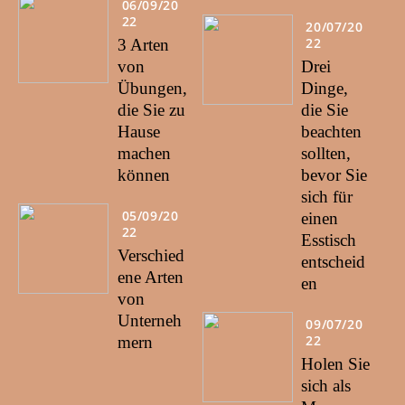
06/09/20
22
20/07/20
22
3 Arten
von
Drei
Übungen,
Dinge,
die Sie zu
die Sie
Hause
beachten
machen
sollten,
können
bevor Sie
sich für
05/09/20
einen
22
Esstisch
Verschied
entscheid
ene Arten
en
von
Unterneh
09/07/20
22
mern
Holen Sie
sich als