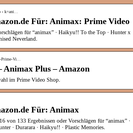
o › k=ani…
azon.de Für: Animax: Prime Video
rschlägen für “animax” · Haikyu!! To the Top · Hunter x
mised Neverland.
us-Prime-Vi…
 – Animax Plus – Amazon
ahl im Prime Video Shop.
mazon.de Für: Animax
16 von 133 Ergebnissen oder Vorschlägen für “animax” ·
nter · Durarara · Haikyu!! · Plastic Memories.