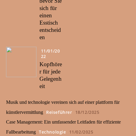
bevor Sie
sich für
einen
Esstisch
entscheid
en
11/01/20
22
Kopfhöre
r für jede
Gelegenh
eit
Musik und technologie vereinen sich auf einer plattform für
Reiseführer
18/12/2025
künstlervermittlung
Case Management: Ein umfassender Leitfaden für effiziente
Technologie
11/02/2025
Fallbearbeitung