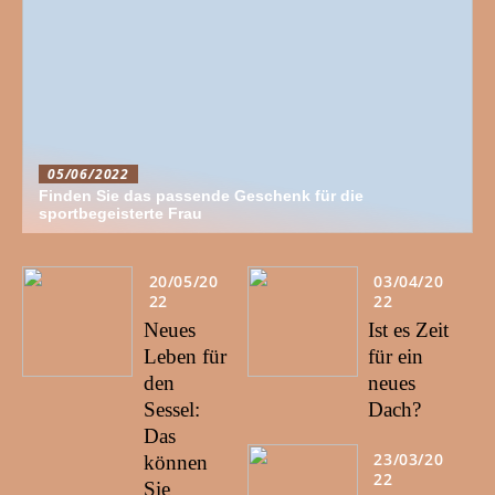
05/06/2022
Finden Sie das passende Geschenk für die
sportbegeisterte Frau
20/05/20
03/04/20
22
22
Neues
Ist es Zeit
Leben für
für ein
den
neues
Sessel:
Dach?
Das
23/03/20
können
22
Sie