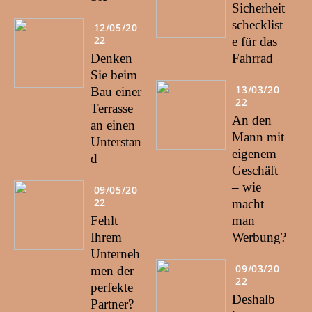
Sicherheit
schecklist
12/05/20
22
e für das
Denken
Fahrrad
Sie beim
13/03/20
Bau einer
22
Terrasse
An den
an einen
Mann mit
Unterstan
eigenem
d
Geschäft
– wie
09/05/20
22
macht
Fehlt
man
Ihrem
Werbung?
Unterneh
09/03/20
men der
22
perfekte
Deshalb
Partner?