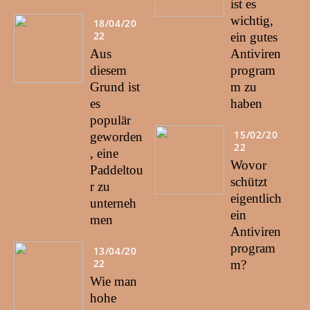
ist es
wichtig,
18/04/20
22
ein gutes
Aus
Antiviren
diesem
program
Grund ist
m zu
es
haben
populär
15/02/20
geworden
22
, eine
Wovor
Paddeltou
schützt
r zu
eigentlich
unterneh
ein
men
Antiviren
program
13/04/20
22
m?
Wie man
hohe