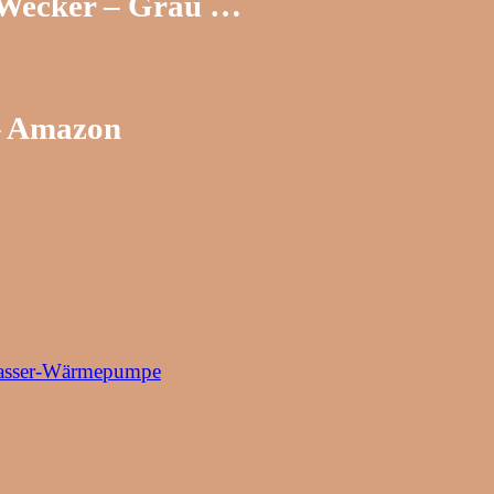
 Wecker – Grau …
 – Amazon
/Wasser-Wärmepumpe