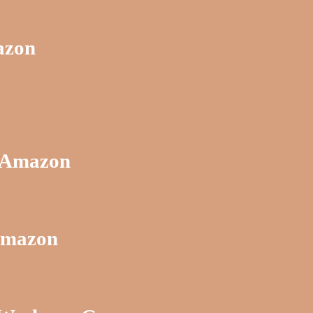
azon
– Amazon
 Amazon
…