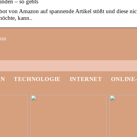
inden – so gehts
ot von Amazon auf spannende Artikel stößt und diese nic
möchte, kann..
ton
EN
TECHNOLOGIE
INTERNET
ONLINE