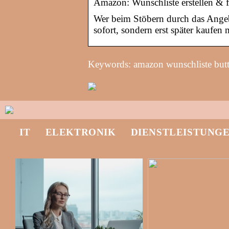
Amazon: Wunschliste erstellen & f
Wer beim Stöbern durch das Angeb
sofort, sondern erst später kaufen 
Keywords: amazon wunschliste but
IT
ELEKTRONIK
DIENSTLEISTUNG