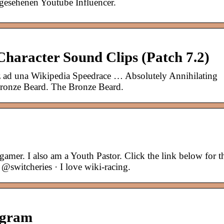
angesehenen Youtube Influencer.
haracter Sound Clips (Patch 7.2)
 ad una Wikipedia Speedrace … Absolutely Annihilating
onze Beard. The Bronze Beard.
mer. I also am a Youth Pastor. Click the link below for t
@switcheries · I love wiki-racing.
agram