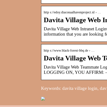
http s://edoy.diaconaalhavenproject.nl › …
Davita Village Web I
Davita Village Web Intranet LoginC
information that you are looking f
http s://www.black-forest-bbq.de › …
Davita Village Web 
Davita Village Web Teammate Log
LOGGING ON, YOU AFFIRM: –You 
Keywords: davita village login, davi