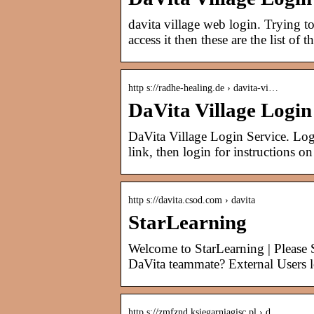
davita village web login. Trying t
access it then these are the list of
http s://radhe-healing.de › davita-vi…
DaVita Village Logi
DaVita Village Login Service. Logi
link, then login for instructions o
http s://davita.csod.com › davita
StarLearning
Welcome to StarLearning | Pleas
DaVita teammate? External Users 
http s://zmfznd.ksiegarniagisc.pl › d…