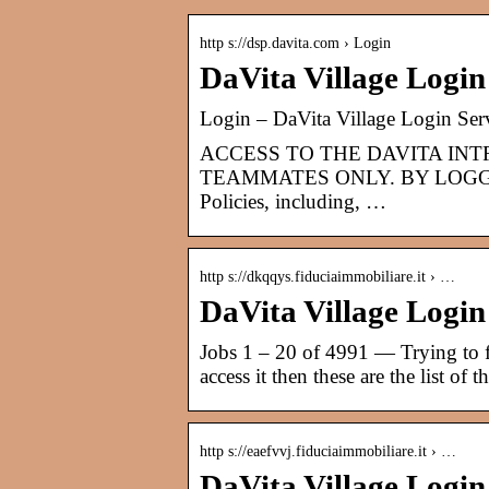
http s://dsp.davita.com › Login
DaVita Village Login
Login – DaVita Village Login Ser
ACCESS TO THE DAVITA INT
TEAMMATES ONLY. BY LOGGING 
Policies, including, …
http s://dkqqys.fiduciaimmobiliare.it › …
DaVita Village Login
Jobs 1 – 20 of 4991 — Trying to f
access it then these are the list of
http s://eaefvvj.fiduciaimmobiliare.it › …
DaVita Village Login