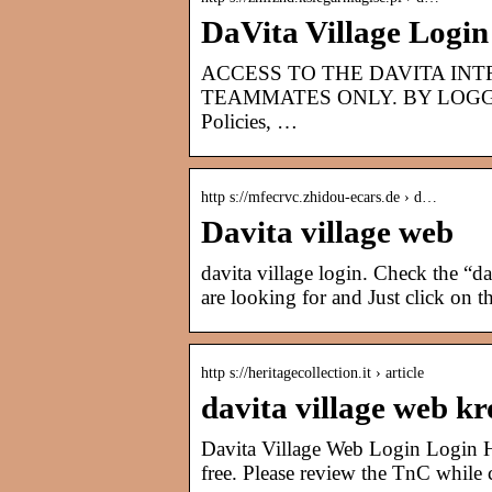
DaVita Village Login
ACCESS TO THE DAVITA INT
TEAMMATES ONLY. BY LOGGING 
Policies, …
http s://mfecrvc.zhidou-ecars.de › d…
Davita village web
davita village login. Check the “da
are looking for and Just click on th
http s://heritagecollection.it › article
davita village web kr
Davita Village Web Login Login He
free. Please review the TnC while 