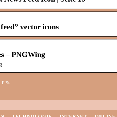
feed” vector icons
es – PNGWing
g
n png
EN
TECHNOLOGIE
INTERNET
ONLINE