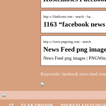
http s://findicons.com › search › fac…
1163 “facebook news 
http s://www.pngwing.com › search
News Feed png imag
News Feed png images | PNGWin
Keywords: facebook news feed ico
IT
ELEKTRONIK
DIENSTLEISTUNG