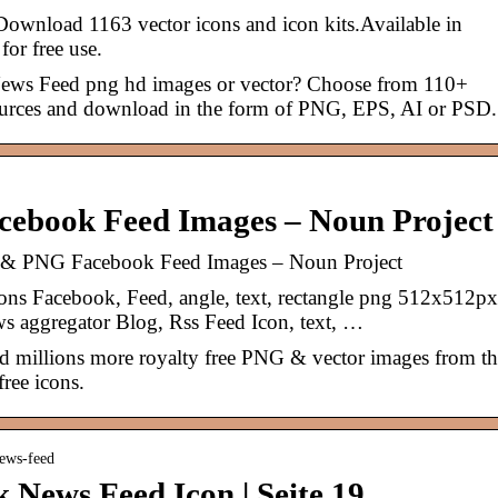
ownload 1163 vector icons and icon kits.Available in
or free use.
News Feed png hd images or vector? Choose from 110+
urces and download in the form of PNG, EPS, AI or PSD.
ebook Feed Images – Noun Project
 & PNG Facebook Feed Images – Noun Project
ns Facebook, Feed, angle, text, rectangle png 512x512px
aggregator Blog, Rss Feed Icon, text, …
 millions more royalty free PNG & vector images from th
free icons.
news-feed
 News Feed Icon | Seite 19