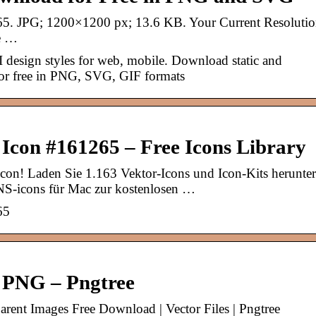
5. JPG; 1200×1200 px; 13.6 KB. Your Current Resolutio
e …
I design styles for web, mobile. Download static and
for free in PNG, SVG, GIF formats
Icon #161265 – Free Icons Library
on! Laden Sie 1.163 Vektor-Icons und Icon-Kits herunter
NS-icons für Mac zur kostenlosen …
65
 PNG – Pngtree
nt Images Free Download | Vector Files | Pngtree