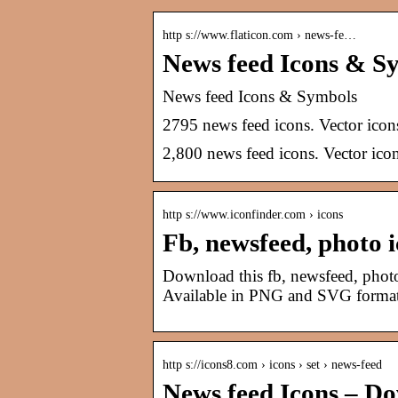
http s://www.flaticon.com › news-fe…
News feed Icons & Sy
News feed Icons & Symbols
2795 news feed icons. Vector i
2,800 news feed icons. Vector 
http s://www.iconfinder.com › icons
Fb, newsfeed, photo 
Download this fb, newsfeed, photo 
Available in PNG and SVG format
http s://icons8.com › icons › set › news-feed
News feed Icons – D