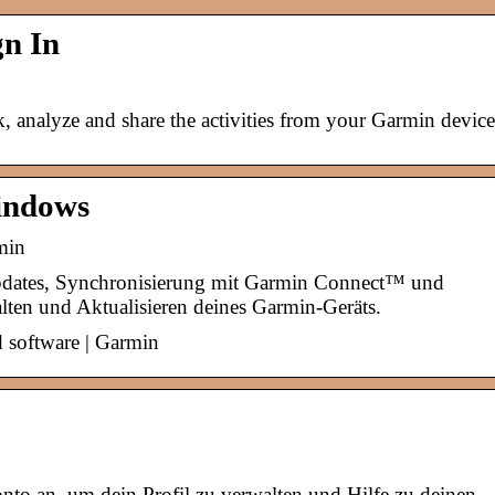
gn In
, analyze and share the activities from your Garmin device
indows
min
pdates, Synchronisierung mit Garmin Connect™ und
alten und Aktualisieren deines Garmin-Geräts.
 software | Garmin
to an, um dein Profil zu verwalten und Hilfe zu deinen