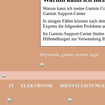
Warum kann ich meine Garmin Con
Garmin Support-Center
In einigen Fällen können nach de
Express die folgenden Probleme au
Im Garmin-Support-Center finden S
Hilfestellungen zur Verwendung I
Keywords: garmin express login
IT
ELEKTRONIK
DIENSTLEISTUNG