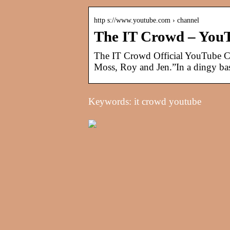
http s://www.youtube.com › channel
The IT Crowd – You
The IT Crowd Official YouTube Ch
Moss, Roy and Jen.”In a dingy ba
Keywords: it crowd youtube