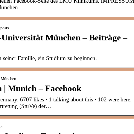
fiziellen Facebook-Seite des LMU Klinikums. IMPRESSUM
München
posts
Universität München – Beiträge –
in seiner Familie, ein Studium zu beginnen.
U München
| Munich – Facebook
ny. 6707 likes · 1 talking about this · 102 were here.
ertretung (StuVe) der…
en