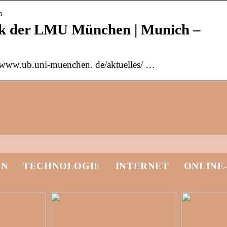
n
hek der LMU München | Munich –
://www.ub.uni-muenchen. de/aktuelles/ …
EN
TECHNOLOGIE
INTERNET
ONLINE