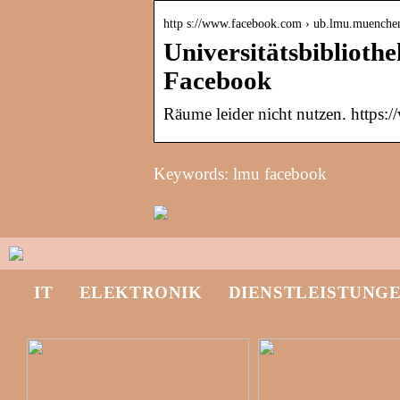
http s://www.facebook.com › ub.lmu.muenche
Universitätsbibliot
Facebook
Räume leider nicht nutzen. https
Keywords: lmu facebook
IT
ELEKTRONIK
DIENSTLEISTUNG