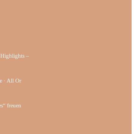
Highlights –
 · All Or
s“ freuen