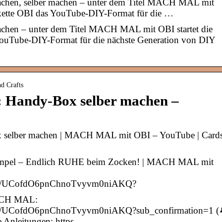
chen, selber machen – unter dem Titel MACH MAL mit
skette OBI das YouTube-DIY-Format für die …
achen – unter dem Titel MACH MAL mit OBI startet die
ouTube-DIY-Format für die nächste Generation von DIY
d Crafts
andy-Box selber machen –
lber machen | MACH MAL mit OBI – YouTube | Cards
l – Endlich RUHE beim Zocken! | MACH MAL mit
nnel/UCofdO6pnChnoTvyvm0niAKQ?
MACH MAL:
nel/UCofdO6pnChnoTvyvm0niAKQ?sub_confirmation=1 (
le Anleitungen: https…