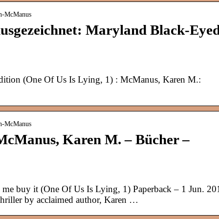
en-McManus
 Ausgezeichnet: Maryland Black-Eye
Edition (One Of Us Is Lying, 1) : McManus, Karen M.:
en-McManus
: McManus, Karen M. – Bücher –
me buy it (One Of Us Is Lying, 1) Paperback – 1 Jun. 20
 thriller by acclaimed author, Karen …