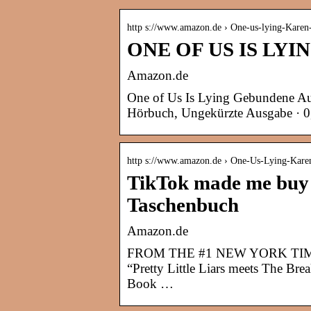
http s://www.amazon.de › One-us-lying-Kar
ONE OF US IS LYING
Amazon.de
One of Us Is Lying Gebundene Aus
Hörbuch, Ungekürzte Ausgabe · 0
http s://www.amazon.de › One-Us-Lying-Kar
TikTok made me buy i
Taschenbuch
Amazon.de
FROM THE #1 NEW YORK TI
“Pretty Little Liars meets The Bre
Book …