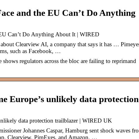
Face and the EU Can’t Do Anything
 EU Can’t Do Anything About It | WIRED
bout Clearview AI, a company that says it has … Pimeye
orms, such as Facebook, …
e shows regulators across the bloc are failing to reprimand
Europe’s unlikely data protection
ikely data protection trailblazer | WIRED UK
issioner Johannes Caspar, Hamburg sent shock waves fr
pp, Clearview, PimEyes, and Amazon, …