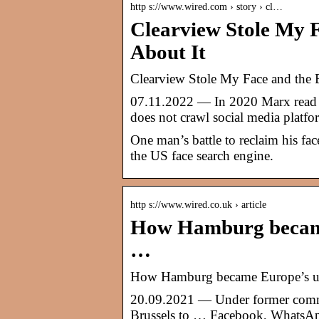
http s://www.wired.com › story › cl…
Clearview Stole My 
About It
Clearview Stole My Face and the
07.11.2022 — In 2020 Marx read a
does not crawl social media platf
One man’s battle to reclaim his fac
the US face search engine.
http s://www.wired.co.uk › article
How Hamburg became 
…
How Hamburg became Europe’s unl
20.09.2021 — Under former comm
Brussels to … Facebook, WhatsA