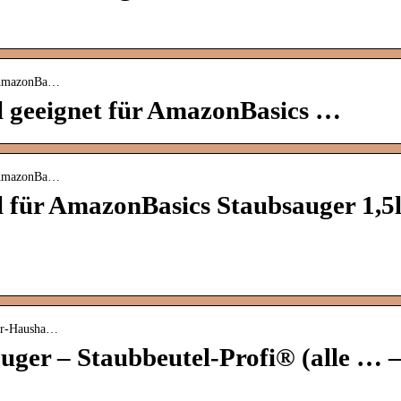
l-AmazonBa…
l geeignet für AmazonBasics …
l-AmazonBa…
 für AmazonBasics Staubsauger 1,5
ger-Hausha…
ger – Staubbeutel-Profi® (alle … 