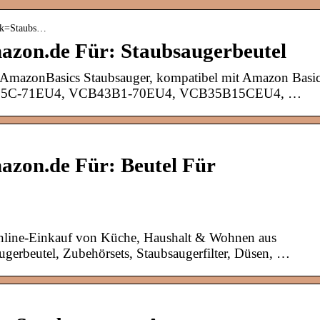
› k=Staubs…
azon.de Für: Staubsaugerbeutel
r AmazonBasics Staubsauger, kompatibel mit Amazon Basi
0, 15C-71EU4, VCB43B1-70EU4, VCB35B15CEU4, …
azon.de Für: Beutel Für
nline-Einkauf von Küche, Haushalt & Wohnen aus
gerbeutel, Zubehörsets, Staubsaugerfilter, Düsen, …