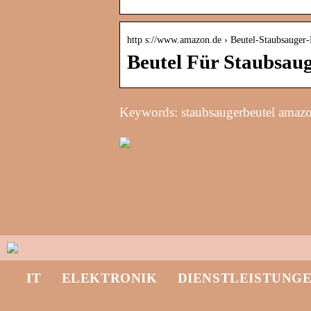
http s://www.amazon.de › Beutel-Staubsauger
Beutel Für Staubsaug
Keywords: staubsaugerbeutel amaz
IT
ELEKTRONIK
DIENSTLEISTUNG