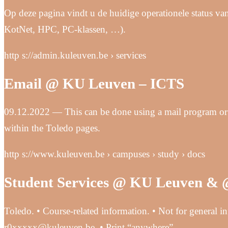
Op deze pagina vindt u de huidige operationele status 
KotNet, HPC, PC-klassen, …).
http s://admin.kuleuven.be › services
Email @ KU Leuven – ICTS
09.12.2022 — This can be done using a mail program or b
within the Toledo pages.
http s://www.kuleuven.be › campuses › study › docs
Student Services @ KU Leuven &
Toledo. • Course-related information. • Not for general
r0xxxxx@kuleuven.be. • Print “anywhere”.