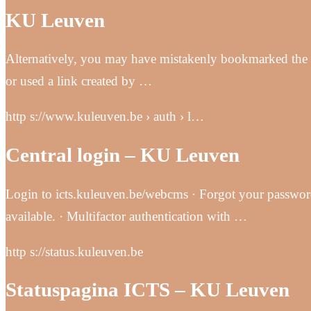
KU Leuven
Alternatively, you may have mistakenly bookmarked the 
or used a link created by …
http s://www.kuleuven.be › auth › l…
Central login – KU Leuven
Login to icts.kuleuven.be/webcms · Forgot your passwor
available. · Multifactor authentication with …
http s://status.kuleuven.be
Statuspagina ICTS – KU Leuven