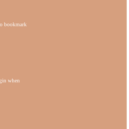
 to bookmark
ogin when