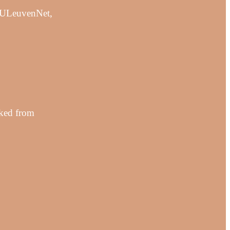
 KULeuvenNet,
nked from