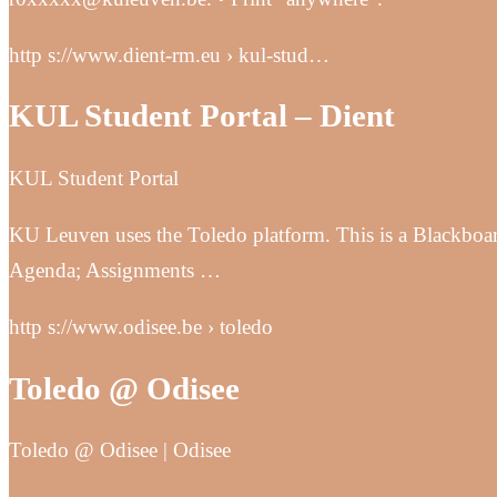
http s://www.dient-rm.eu › kul-stud…
KUL Student Portal – Dient
KUL Student Portal
KU Leuven uses the Toledo platform. This is a Blackboard
Agenda; Assignments …
http s://www.odisee.be › toledo
Toledo @ Odisee
Toledo @ Odisee | Odisee