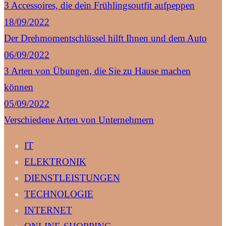
3 Accessoires, die dein Frühlingsoutfit aufpeppen
18/09/2022
Der Drehmomentschlüssel hilft Ihnen und dem Auto
06/09/2022
3 Arten von Übungen, die Sie zu Hause machen
können
05/09/2022
Verschiedene Arten von Unternehmern
IT
ELEKTRONIK
DIENSTLEISTUNGEN
TECHNOLOGIE
INTERNET