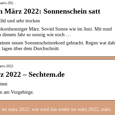
› maerz-202…
n März 2022: Sonnenschein satt
ild und sehr trocken
kordsonniger März. Soviel Sonne wie im Juni. Mit rund
n diesem Jahr so sonnig wie noch …
 einen neuen Sonnenscheinrekord gebracht. Regen war dab
 lagen über dem Durchschnitt.
aerz-2022
z 2022 – Sechtem.de
htem
m am Vorgebirge.
r im märz 2022, wie wird das wetter im märz 2022, märz