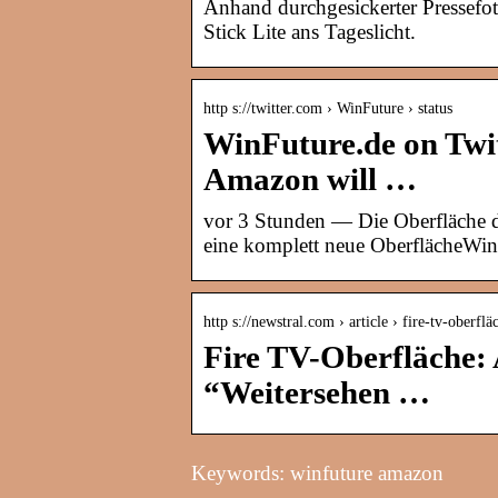
Anhand durchgesickerter Pressef
Stick Lite ans Tageslicht.
http s://twitter.com › WinFuture › status
WinFuture.de on Twit
Amazon will …
vor 3 Stunden — Die Oberfläche 
eine komplett neue OberflächeWi
http s://newstral.com › article › fire-tv-ober
Fire TV-Oberfläche:
“Weitersehen …
Keywords: winfuture amazon