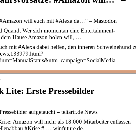
: #Amazon will euch mit #Alexa da…” – Mastodon
 Quandt Wer sich momentan eine Entertainment-
us dem Hause Amazon holen will, …
uch mit #Alexa dabei helfen, den inneren Schweinehund z
/news,133979.html?
ium=ManualStatus&utm_campaign=SocialMedia
V
 Lite: Erste Pressebilder
ressebilder aufgetaucht – teltarif.de News
ise: Amazon will mehr als 18.000 Mitarbeiter entlassen
lenabbau #Krise # … winfuture.de.