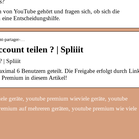
s?
 von YouTube gehört und fragen sich, ob sich die
 eine Entscheidungshilfe.
ent-partager-…
unt teilen ? | Spliiit
| Spliiit
imal 6 Benutzern geteilt. Die Freigabe erfolgt durch Lin
 Premium in diesem Artikel!
le geräte, youtube premium wieviele geräte, youtube
remium auf mehreren geräten, youtube premium wie viele