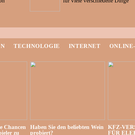
on
für viele verschiedene Dinge
EN
TECHNOLOGIE
INTERNET
ONLINE
re Chancen
Haben Sie den beliebten Wein
KFZ-VER
ieler zu
probiert?
FÜR EL