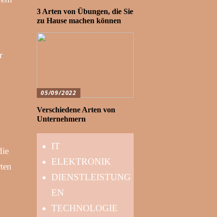
3 Arten von Übungen, die Sie
.
zu Hause machen können
r
05/09/2022
n
Verschiedene Arten von
Unternehmern
IT
die
ELEKTRONIK
rten
DIENSTLEISTUNG
EN
TECHNOLOGIE