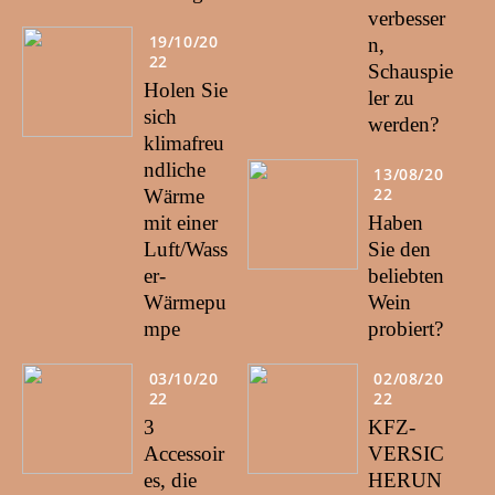
verbesser
19/10/20
n,
22
Schauspie
Holen Sie
ler zu
sich
werden?
klimafreu
ndliche
13/08/20
22
Wärme
mit einer
Haben
Luft/Wass
Sie den
er-
beliebten
Wärmepu
Wein
mpe
probiert?
03/10/20
02/08/20
22
22
3
KFZ-
Accessoir
VERSIC
es, die
HERUN