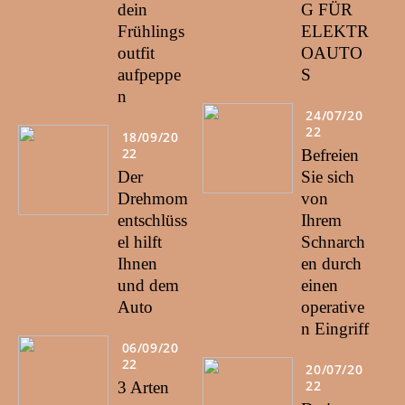
dein
G FÜR
Frühlings
ELEKTR
outfit
OAUTO
aufpeppe
S
n
24/07/20
22
18/09/20
22
Befreien
Der
Sie sich
Drehmom
von
entschlüss
Ihrem
el hilft
Schnarch
Ihnen
en durch
und dem
einen
Auto
operative
n Eingriff
06/09/20
22
20/07/20
22
3 Arten