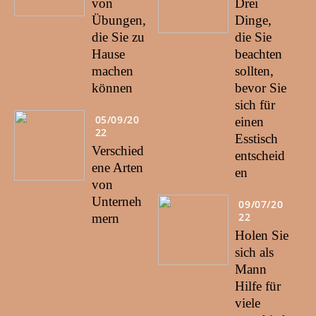
von
Drei
Übungen,
Dinge,
die Sie zu
die Sie
Hause
beachten
machen
sollten,
können
bevor Sie
sich für
05/09/20
einen
22
Esstisch
Verschied
entscheid
ene Arten
en
von
Unterneh
09/07/20
22
mern
Holen Sie
sich als
Mann
Hilfe für
viele