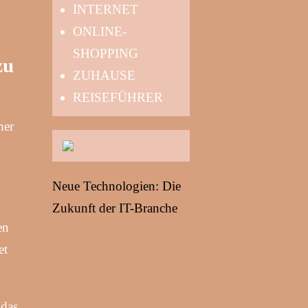
INTERNET
ONLINE-
SHOPPING
zu
ZUHAUSE
REISEFÜHRER
her
Neue Technologien: Die
Zukunft der IT-Branche
en
et
 das