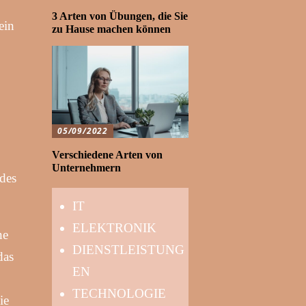
3 Arten von Übungen, die Sie
ein
zu Hause machen können
05/09/2022
Verschiedene Arten von
Unternehmern
 des
IT
ELEKTRONIK
ne
DIENSTLEISTUNG
das
EN
TECHNOLOGIE
ie